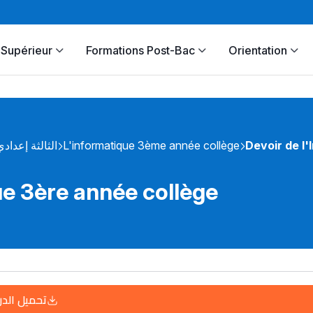
Supérieur
Formations Post-Bac
Orientation
الثالثة إعدادي
L'informatique 3ème année collège
Devoir de l
ue 3ère année collège
تحميل الد