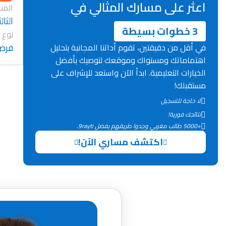
اعثر على مسارك المثالي في
المس
الثا
3 خطوات بسيطة
نوع 
فرض
في أقل من دقيقتين، تقوم أداتنا المجانية بتحليل
اهتماماتك ومستواك وموقعك لتوصيك بأفضل
الخيارات التعليمية. ابدأ الآن واستعد للإشراف على
مستقبلك!
لا حاجة للتسجيل
نتائجك فورية!
+5000 طالب مغربي وجدوا طريقهم بفضل 9rayti.
اكتشف مساري الآن!