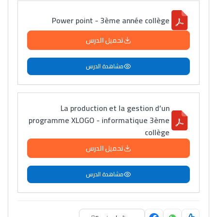
إلياس أريدال، إطار
فمنظّمة دولية
Power point - 3ème année collège
مهنة التّرجمة، العمل
تحميل الدرس
التّطوّعي، التّشبيك و
أشياء أخرى مع مامودو
مشاهدة الدرس
سامورا
بطلة المغرب فالقفز
الطولي، ملاك البردع
La production et la gestion d’un
كتحكي على تجربتها
programme XLOGO - informatique 3ème
فالرّياضة و الدّراسة
collège
تحميل الدرس
مشاهدة الدرس