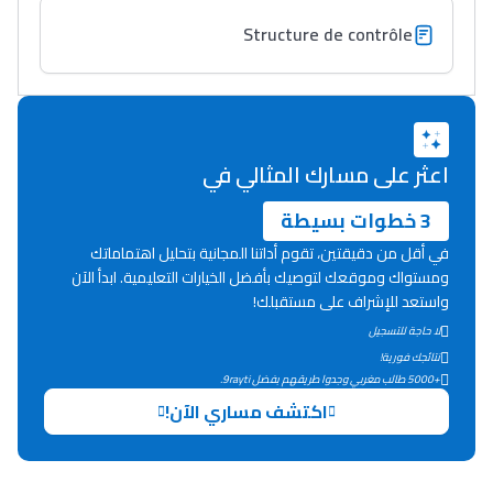
Structure de contrôle
اعثر على مسارك المثالي في
3 خطوات بسيطة
في أقل من دقيقتين، تقوم أداتنا المجانية بتحليل اهتماماتك
ومستواك وموقعك لتوصيك بأفضل الخيارات التعليمية. ابدأ الآن
واستعد للإشراف على مستقبلك!
لا حاجة للتسجيل
نتائجك فورية!
+5000 طالب مغربي وجدوا طريقهم بفضل 9rayti.
اكتشف مساري الآن!