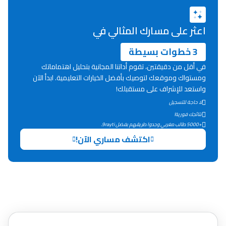
اعثر على مسارك المثالي في
3 خطوات بسيطة
في أقل من دقيقتين، تقوم أداتنا المجانية بتحليل اهتماماتك
ومستواك وموقعك لتوصيك بأفضل الخيارات التعليمية. ابدأ الآن
واستعد للإشراف على مستقبلك!
لا حاجة للتسجيل
نتائجك فورية!
+5000 طالب مغربي وجدوا طريقهم بفضل 9rayti.
اكتشف مساري الآن!