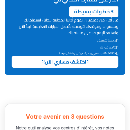
3 خطوات بسيطة
في أقل من دقيقتين، تقوم أداتنا المجانية بتحليل اهتماماتك
ومستواك وموقعك لتوصيك بأفضل الخيارات التعليمية. ابدأ الآن
واستعد للإشراف على مستقبلك!
لا حاجة للتسجيل
نتائجك فورية!
+5000 طالب مغربي وجدوا طريقهم بفضل 9rayti.
اكتشف مساري الآن!
Votre avenir en 3 questions
Notre outil analyse vos centres d'intérêt, vos notes