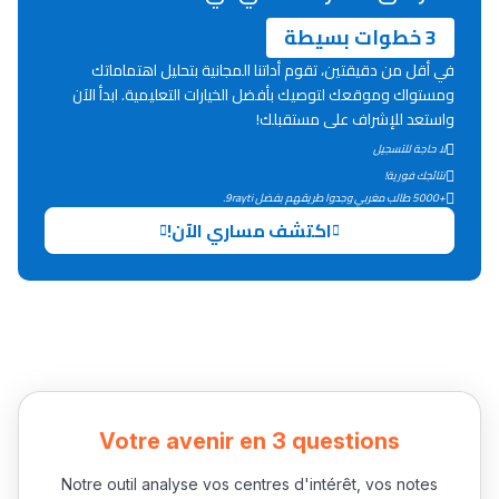
3 خطوات بسيطة
Lycée Maroc
في أقل من دقيقتين، تقوم أداتنا المجانية بتحليل اهتماماتك
التعليم الثانوي التأهيلي
ومستواك وموقعك لتوصيك بأفضل الخيارات التعليمية. ابدأ الآن
واستعد للإشراف على مستقبلك!
لا حاجة للتسجيل
Collège au Maroc
نتائجك فورية!
التعليم الثانوي الإعدادي
+5000 طالب مغربي وجدوا طريقهم بفضل 9rayti.
اكتشف مساري الآن!
Post-Bac
+ de 78 Sujets
Interviews/Vidéos
+ de 89 Interviews/Vidéos
Votre avenir en 3 questions
Notre outil analyse vos centres d'intérêt, vos notes
دليل المهن