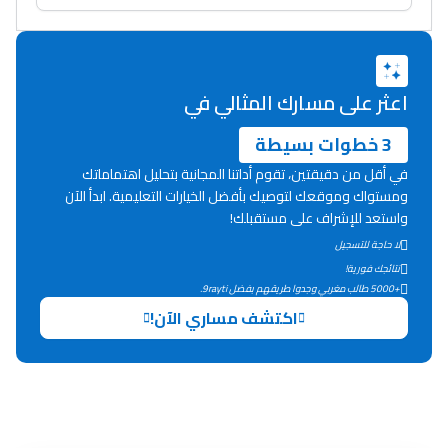
اعثر على مسارك المثالي في
3 خطوات بسيطة
في أقل من دقيقتين، تقوم أداتنا المجانية بتحليل اهتماماتك
Ki Derti Liha
ومستواك وموقعك لتوصيك بأفضل الخيارات التعليمية. ابدأ الآن
واستعد للإشراف على مستقبلك!
لا حاجة للتسجيل
باش تقدر تساعد الناس
نتائجك فورية!
يلقاو التوازن من الدّاخل
+5000 طالب مغربي وجدوا طريقهم بفضل 9rayti.
ومن الخارج، بشرى
اكتشف مساري الآن!
أمسكين بنات مسارها
خطوة بخطوة - مترجم
القراية و الخدمة فمجال
تقويم البصر مع المختصّة
مريم الزواكي