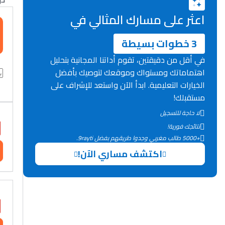
اعثر على مسارك المثالي في
3 خطوات بسيطة
في أقل من دقيقتين، تقوم أداتنا المجانية بتحليل
اهتماماتك ومستواك وموقعك لتوصيك بأفضل
الخيارات التعليمية. ابدأ الآن واستعد للإشراف على
مستقبلك!
لا حاجة للتسجيل
نتائجك فورية!
+5000 طالب مغربي وجدوا طريقهم بفضل 9rayti.
اكتشف مساري الآن!