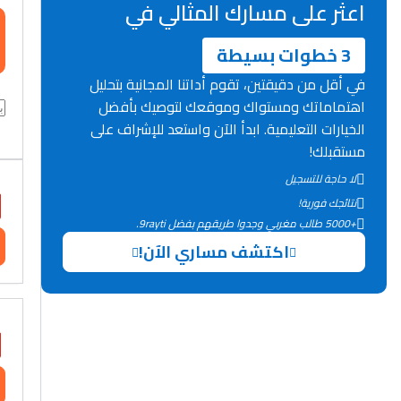
اعثر على مسارك المثالي في
3 خطوات بسيطة
في أقل من دقيقتين، تقوم أداتنا المجانية بتحليل
اهتماماتك ومستواك وموقعك لتوصيك بأفضل
الخيارات التعليمية. ابدأ الآن واستعد للإشراف على
مستقبلك!
لا حاجة للتسجيل
نتائجك فورية!
+5000 طالب مغربي وجدوا طريقهم بفضل 9rayti.
اكتشف مساري الآن!