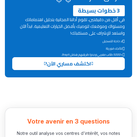
3 خطوات بسيطة
في أقل من دقيقتين، تقوم أداتنا المجانية بتحليل اهتماماتك
ومستواك وموقعك لتوصيك بأفضل الخيارات التعليمية. ابدأ الآن
واستعد للإشراف على مستقبلك!
لا حاجة للتسجيل
نتائجك فورية!
+5000 طالب مغربي وجدوا طريقهم بفضل 9rayti.
اكتشف مساري الآن!
Votre avenir en 3 questions
Notre outil analyse vos centres d'intérêt, vos notes