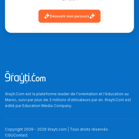
دليل التوجيه
Découvrir mon parcours
التوجيه بالثانوي و الإعدادي
9rayti.Com est la plateforme leader de l'orientation et l'éducation au
Ki Derti Liha
Maroc, suivi par plus de 3 millions d'utilisateurs par an. 9rayti.Com est
édité par
Education Media Company
.
باش تقدر تساعد الناس
يلقاو التوازن من الدّاخل
Copyright 2009 -
2026
9rayti.com | Tous droits réservés
ومن الخارج، بشرى
CGU
Contact