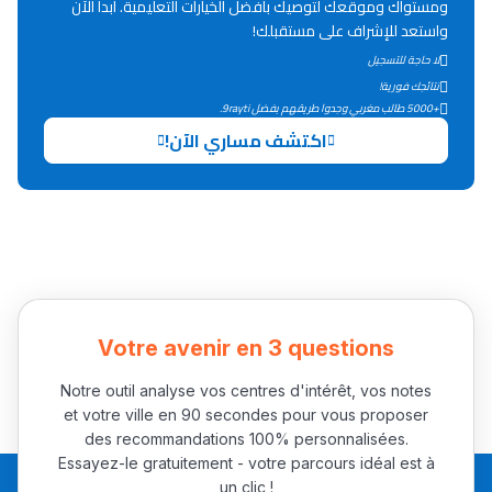
ومستواك وموقعك لتوصيك بأفضل الخيارات التعليمية. ابدأ الآن
Lycée Maroc
واستعد للإشراف على مستقبلك!
التعليم الثانوي التأهيلي
لا حاجة للتسجيل
نتائجك فورية!
+5000 طالب مغربي وجدوا طريقهم بفضل 9rayti.
Collège au Maroc
اكتشف مساري الآن!
التعليم الثانوي الإعدادي
Post-Bac
+ de 78 Sujets
Interviews/Vidéos
Votre avenir en 3 questions
+ de 89 Interviews/Vidéos
Notre outil analyse vos centres d'intérêt, vos notes
et votre ville en 90 secondes pour vous proposer
دليل المهن
des recommandations 100% personnalisées.
Essayez-le gratuitement - votre parcours idéal est à
ما يزيد عن 149 مهنة
un clic !