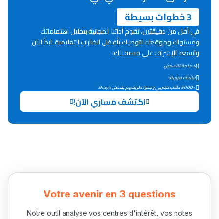
3 خطوات بسيطة
في أقل من دقيقتين، تقوم أداتنا المجانية بتحليل اهتماماتك
ومستواك وموقعك لتوصيك بأفضل الخيارات التعليمية. ابدأ الآن
واستعد للإشراف على مستقبلك!
لا حاجة للتسجيل
نتائجك فورية!
+5000 طالب مغربي وجدوا طريقهم بفضل 9rayti.
اكتشف مساري الآن!
Votre avenir en 3 questions
Notre outil analyse vos centres d'intérêt, vos notes