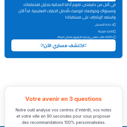
في أقل من دقيقتين، تقوم أداتنا المجانية بتحليل اهتماماتك
ومستواك وموقعك لتوصيك بأفضل الخيارات التعليمية. ابدأ الآن
دليل التوجيه
واستعد للإشراف على مستقبلك!
لا حاجة للتسجيل
التوجيه بالثانوي و الإعدادي
نتائجك فورية!
+5000 طالب مغربي وجدوا طريقهم بفضل 9rayti.
اكتشف مساري الآن!
Ki Derti Liha
Votre avenir en 3 questions
Notre outil analyse vos centres d'intérêt, vos notes
باش تقدر تساعد الناس
et votre ville en 90 secondes pour vous proposer
يلقاو التوازن من الدّاخل
des recommandations 100% personnalisées.