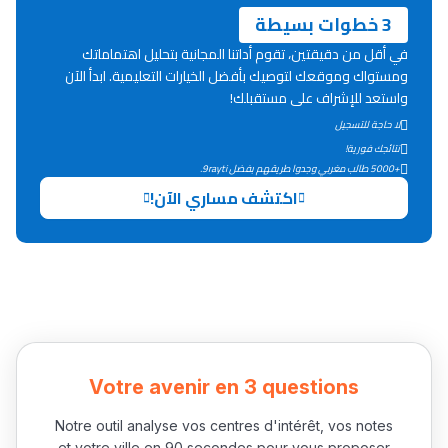
ما يزيد عن 149 مهنة
3 خطوات بسيطة
في أقل من دقيقتين، تقوم أداتنا المجانية بتحليل اهتماماتك
ومستواك وموقعك لتوصيك بأفضل الخيارات التعليمية. ابدأ الآن
دليل التوجيه
واستعد للإشراف على مستقبلك!
التوجيه بالثانوي و الإعدادي
لا حاجة للتسجيل
نتائجك فورية!
+5000 طالب مغربي وجدوا طريقهم بفضل 9rayti.
اكتشف مساري الآن!
Ki Derti Liha
Votre avenir en 3 questions
باش تقدر تساعد الناس
Notre outil analyse vos centres d'intérêt, vos notes
يلقاو التوازن من الدّاخل
et votre ville en 90 secondes pour vous proposer