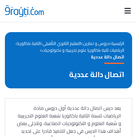
Catégories
Calendrier des concours
Annonces bourses
d'actualités
الرئيسية
دروس و تمارين
التعليم الثانوي التأهيلي
الثانية باكالوريا
الرياضيات ثانية باكالوريا علوم تجريبية و تكنولوجيات
اتصال دالة عددية
اتصال دالة عددية
يعد درس اتصال دالة عددية أول دروس مادة
الرياضيات للسنة الثانية باكالوريا شعبة العلوم التجريبية
و شعبة العلوم و التكنولوجيات الصناعية، وتتجلى بعض
أهداف هذا الدرس في جعل التلميذ قادرا على تحديد