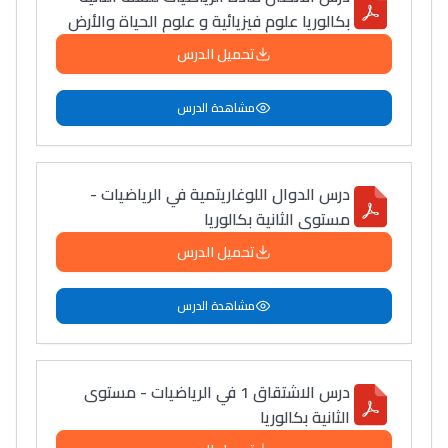
أمسكين بنات مسارها
بكالوريا علوم فيزيائية و علوم الحياة والأرض
خطوة بخطوة - مترجم
القراية و الخدمة فمجال
تحميل الدرس
تقويم البصر مع المختصّة
مريم الزواكي
مشاهدة الدرس
مسار عبد العزيز فتيشي،
المبدع فمجال الديكور و
درس الدوال اللوغاريتمية في الرياضيات -
النحت اللي كيحلم يحيي
مستوى الثانية بكالوريا
أكادير أوفلا
تحميل الدرس
سقطت فالباك و سنة
2011 بدّلاتني بزّاف، مسار
مشاهدة الدرس
إلياس أريدال، إطار
فمنظّمة دولية
مهنة التّرجمة، العمل
درس الاشتقاق 1 في الرياضيات - مستوى
التّطوّعي، التّشبيك و
الثانية بكالوريا
أشياء أخرى مع مامودو