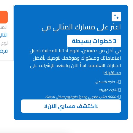
اعثر على مسارك المثالي في
المس
الثان
3 خطوات بسيطة
نوع 
فرض
في أقل من دقيقتين، تقوم أداتنا المجانية بتحليل
اهتماماتك ومستواك وموقعك لتوصيك بأفضل
الخيارات التعليمية. ابدأ الآن واستعد للإشراف على
مستقبلك!
لا حاجة للتسجيل
نتائجك فورية!
+5000 طالب مغربي وجدوا طريقهم بفضل 9rayti.
اكتشف مساري الآن!