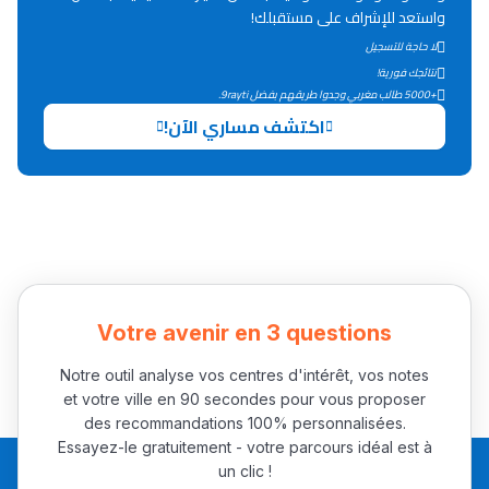
واستعد للإشراف على مستقبلك!
التعليم الثانوي التأهيلي
لا حاجة للتسجيل
نتائجك فورية!
+5000 طالب مغربي وجدوا طريقهم بفضل 9rayti.
Collège au Maroc
اكتشف مساري الآن!
التعليم الثانوي الإعدادي
Post-Bac
+ de 78 Sujets
Interviews/Vidéos
Votre avenir en 3 questions
+ de 89 Interviews/Vidéos
Notre outil analyse vos centres d'intérêt, vos notes
et votre ville en 90 secondes pour vous proposer
des recommandations 100% personnalisées.
دليل المهن
Essayez-le gratuitement - votre parcours idéal est à
ما يزيد عن 149 مهنة
un clic !