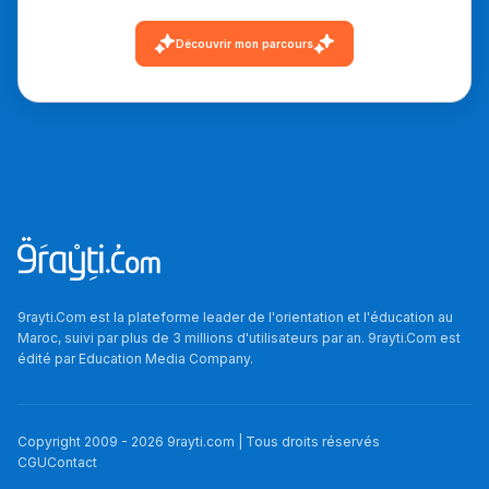
دليل التوجيه
Découvrir mon parcours
التوجيه بالثانوي و الإعدادي
9rayti.Com est la plateforme leader de l'orientation et l'éducation au
Ki Derti Liha
Maroc, suivi par plus de 3 millions d'utilisateurs par an. 9rayti.Com est
édité par
Education Media Company
.
باش تقدر تساعد الناس
يلقاو التوازن من الدّاخل
Copyright 2009 -
2026
9rayti.com | Tous droits réservés
ومن الخارج، بشرى
CGU
Contact