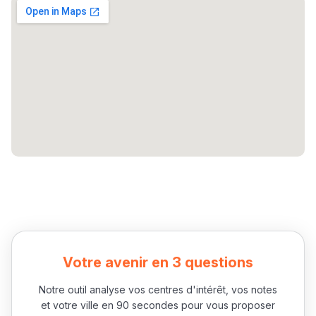
ومن الخارج، بشرى
أمسكين بنات مسارها
خطوة بخطوة - مترجم
القراية و الخدمة فمجال
تقويم البصر مع المختصّة
مريم الزواكي
مسار عبد العزيز فتيشي،
المبدع فمجال الديكور و
النحت اللي كيحلم يحيي
أكادير أوفلا
سقطت فالباك و سنة
2011 بدّلاتني بزّاف، مسار
إلياس أريدال، إطار
Votre avenir en 3 questions
فمنظّمة دولية
Notre outil analyse vos centres d'intérêt, vos notes
مهنة التّرجمة، العمل
et votre ville en 90 secondes pour vous proposer
التّطوّعي، التّشبيك و