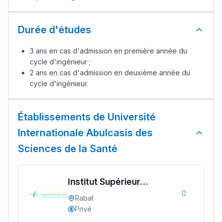
Lycée Maroc
Durée d'études
التعليم الثانوي التأهيلي
3 ans en cas d'admission en première année du
Collège au Maroc
cycle d'ingénieur ;
2 ans en cas d'admission en deuxième année du
التعليم الثانوي الإعدادي
cycle d'ingénieur.
Post-Bac
Établissements de Université
+ de 78 Sujets
Internationale Abulcasis des
Sciences de la Santé
Interviews/Vidéos
+ de 89 Interviews/Vidéos
Institut Supérieur
d’Ingénierie et
Rabat
دليل المهن
Technologies de Santé
Privé