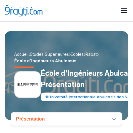
Catégories
Calendrier des concours
Annonces bourses
d'actualités
Accueil
Etudes Supérieures
Ecoles
Rabat
École d'Ingénieurs Abulcasis
École d'Ingénieurs Abulcasi
Présentation
Université Internationale Abulcasis des Sci
Présentation