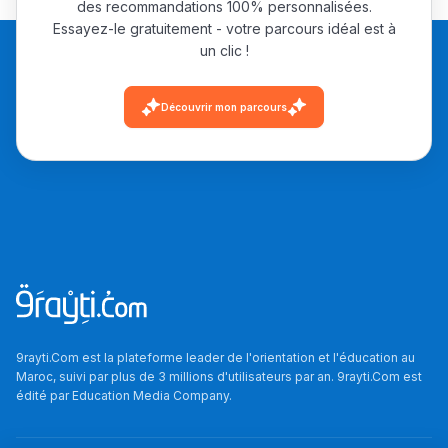
des recommandations 100% personnalisées.
أشياء أخرى مع مامودو
Essayez-le gratuitement - votre parcours idéal est à
سامورا
un clic !
بطلة المغرب فالقفز
الطولي، ملاك البردع
Découvrir mon parcours
كتحكي على تجربتها
فالرّياضة و الدّراسة
9rayti.Com est la plateforme leader de l'orientation et l'éducation au
Maroc, suivi par plus de 3 millions d'utilisateurs par an. 9rayti.Com est
édité par
Education Media Company
.