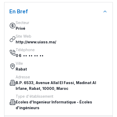
En Bref
Secteur
Privé
Site Web
http://www.uiass.ma/
Téléphone
06 •• •• •• ••
Ville
Rabat
Adresse
B.P. 6533, Avenue Allal El Fassi, Madinat Al
Irfane, Rabat, 10000, Maroc
Type d'établissement
Ecoles d'Ingenieur Informatique
-
Écoles
d'ingénieurs