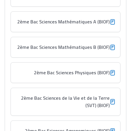
أكادير أوفلا
سقطت فالباك و سنة
2011 بدّلاتني بزّاف، مسار
2ème Bac Sciences Mathématiques A (BIOF)
إلياس أريدال، إطار
فمنظّمة دولية
مهنة التّرجمة، العمل
2ème Bac Sciences Mathématiques B (BIOF)
التّطوّعي، التّشبيك و
أشياء أخرى مع مامودو
سامورا
2ème Bac Sciences Physiques (BIOF)
بطلة المغرب فالقفز
الطولي، ملاك البردع
كتحكي على تجربتها
2ème Bac Sciences de la Vie et de la Terre
فالرّياضة و الدّراسة
(SVT) (BIOF)
2ème Bac Sciences Agronomiques (BIOF)