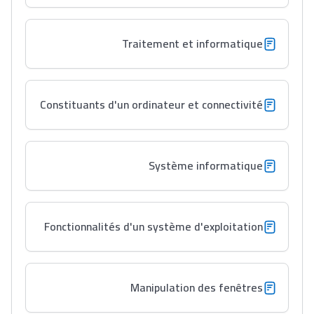
ما يزيد عن 149 مهنة
Traitement et informatique
دليل التوجيه
التوجيه بالثانوي و الإعدادي
Constituants d'un ordinateur et connectivité
Système informatique
Fonctionnalités d'un système d'exploitation
Ki Derti Liha
Manipulation des fenêtres
باش تقدر تساعد الناس
يلقاو التوازن من الدّاخل