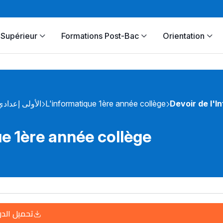
Supérieur
Formations Post-Bac
Orientation
الأولى إعدادي
L'informatique 1ère année collège
Devoir de l'I
ue 1ère année collège
تحميل الد