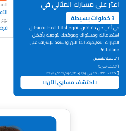
اعثر على مسارك المثالي في
المس
الأو
3 خطوات بسيطة
نوع 
فرض
في أقل من دقيقتين، تقوم أداتنا المجانية بتحليل
اهتماماتك ومستواك وموقعك لتوصيك بأفضل
الخيارات التعليمية. ابدأ الآن واستعد للإشراف على
مستقبلك!
لا حاجة للتسجيل
نتائجك فورية!
+5000 طالب مغربي وجدوا طريقهم بفضل 9rayti.
اكتشف مساري الآن!