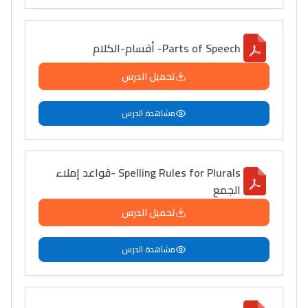
سامورا
بطلة المغرب فالقفز
Parts of Speech- أقسام-الكلام
الطولي، ملاك البردع
كتحكي على تجربتها
تحميل الدرس
فالرّياضة و الدّراسة
مشاهدة الدرس
Spelling Rules for Plurals -قواعد إملاء
الجمع
تحميل الدرس
مشاهدة الدرس