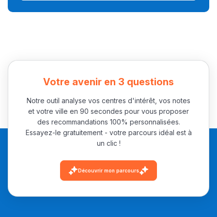
Collège au Maroc
التعليم الثانوي الإعدادي
Post-Bac
+ de 78 Sujets
Votre avenir en 3 questions
Notre outil analyse vos centres d'intérêt, vos notes
Interviews/Vidéos
et votre ville en 90 secondes pour vous proposer
+ de 89 Interviews/Vidéos
des recommandations 100% personnalisées.
Essayez-le gratuitement - votre parcours idéal est à
un clic !
دليل المهن
Découvrir mon parcours
ما يزيد عن 149 مهنة
دليل التوجيه