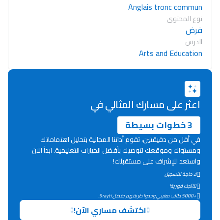
Anglais tronc commun
نوع المحتوى
فرض
الدرس
Arts and Education
اعثر على مسارك المثالي في
3 خطوات بسيطة
في أقل من دقيقتين، تقوم أداتنا المجانية بتحليل اهتماماتك
ومستواك وموقعك لتوصيك بأفضل الخيارات التعليمية. ابدأ الآن
واستعد للإشراف على مستقبلك!
لا حاجة للتسجيل
Lycée Maroc
نتائجك فورية!
+5000 طالب مغربي وجدوا طريقهم بفضل 9rayti.
التعليم الثانوي التأهيلي
اكتشف مساري الآن!