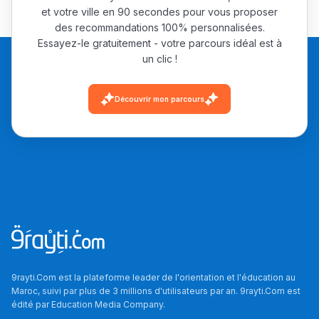
التّطوّعي، التّشبيك و
et votre ville en 90 secondes pour vous proposer
أشياء أخرى مع مامودو
des recommandations 100% personnalisées.
Essayez-le gratuitement - votre parcours idéal est à
سامورا
un clic !
بطلة المغرب فالقفز
الطولي، ملاك البردع
Découvrir mon parcours
كتحكي على تجربتها
فالرّياضة و الدّراسة
9rayti.Com est la plateforme leader de l'orientation et l'éducation au
Maroc, suivi par plus de 3 millions d'utilisateurs par an. 9rayti.Com est
édité par
Education Media Company
.