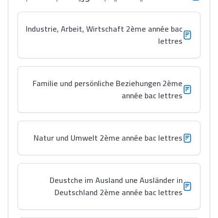
Lycée Maroc
Industrie, Arbeit, Wirtschaft 2ème année bac
التعليم الثانوي التأهيلي
lettres
Collège au Maroc
Familie und persönliche Beziehungen 2ème
التعليم الثانوي الإعدادي
année bac lettres
Post-Bac
+ de 78 Sujets
Natur und Umwelt 2ème année bac lettres
Interviews/Vidéos
+ de 89 Interviews/Vidéos
Deustche im Ausland une Ausländer in
Deutschland 2ème année bac lettres
دليل المهن