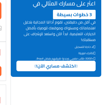
اعثر على مسارك المثالي في
3 خطوات بسيطة
في أقل من دقيقتين، تقوم أداتنا المجانية بتحليل
اهتماماتك ومستواك وموقعك لتوصيك بأفضل
الخيارات التعليمية. ابدأ الآن واستعد للإشراف على
مستقبلك!
لا حاجة للتسجيل
نتائجك فورية!
+5000 طالب مغربي وجدوا طريقهم بفضل 9rayti.
اكتشف مساري الآن!