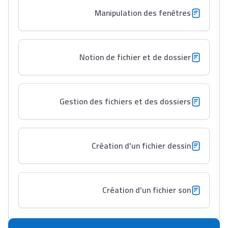
باش تقدر تساعد الناس
Manipulation des fenêtres
يلقاو التوازن من الدّاخل
ومن الخارج، بشرى
أمسكين بنات مسارها
Notion de fichier et de dossier
خطوة بخطوة - مترجم
القراية و الخدمة فمجال
تقويم البصر مع المختصّة
مريم الزواكي
Gestion des fichiers et des dossiers
مسار عبد العزيز فتيشي،
المبدع فمجال الديكور و
Création d'un fichier dessin
النحت اللي كيحلم يحيي
أكادير أوفلا
سقطت فالباك و سنة
2011 بدّلاتني بزّاف، مسار
Création d'un fichier son
إلياس أريدال، إطار
فمنظّمة دولية