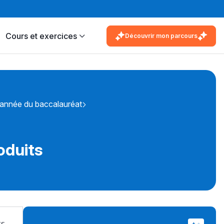
Cours et exercices
Découvrir mon parcours
 année du baccalauréat
oduits
ts