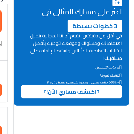
اعثر على مسارك المثالي في
3 خطوات بسيطة
في أقل من دقيقتين، تقوم أداتنا المجانية بتحليل
اهتماماتك ومستواك وموقعك لتوصيك بأفضل
الخيارات التعليمية. ابدأ الآن واستعد للإشراف على
مستقبلك!
لا حاجة للتسجيل
نتائجك فورية!
+5000 طالب مغربي وجدوا طريقهم بفضل 9rayti.
اكتشف مساري الآن!