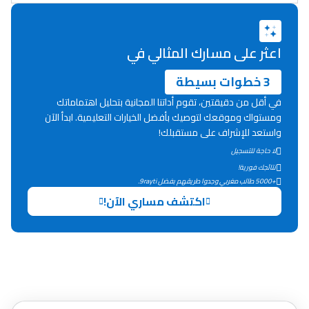
دليل المهن
ما يزيد عن 149 مهنة
اعثر على مسارك المثالي في
3 خطوات بسيطة
دليل التوجيه
في أقل من دقيقتين، تقوم أداتنا المجانية بتحليل اهتماماتك
التوجيه بالثانوي و الإعدادي
ومستواك وموقعك لتوصيك بأفضل الخيارات التعليمية. ابدأ الآن
واستعد للإشراف على مستقبلك!
لا حاجة للتسجيل
نتائجك فورية!
+5000 طالب مغربي وجدوا طريقهم بفضل 9rayti.
اكتشف مساري الآن!
Ki Derti Liha