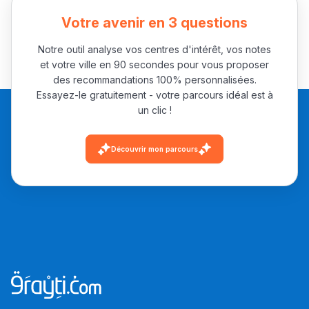
باش تقدر تساعد الناس
Votre avenir en 3 questions
يلقاو التوازن من الدّاخل
ومن الخارج، بشرى
Notre outil analyse vos centres d'intérêt, vos notes
أمسكين بنات مسارها
et votre ville en 90 secondes pour vous proposer
des recommandations 100% personnalisées.
خطوة بخطوة - مترجم
القراية و الخدمة فمجال
Essayez-le gratuitement - votre parcours idéal est à
تقويم البصر مع المختصّة
un clic !
مريم الزواكي
Découvrir mon parcours
مسار عبد العزيز فتيشي،
المبدع فمجال الديكور و
النحت اللي كيحلم يحيي
أكادير أوفلا
سقطت فالباك و سنة
2011 بدّلاتني بزّاف، مسار
إلياس أريدال، إطار
فمنظّمة دولية