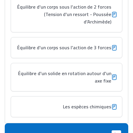
Équilibre d'un corps sous l'action de 2 forces
(Tension d'un ressort - Poussée
Lycée Maroc
d’Archimède)
التعليم الثانوي التأهيلي
Équilibre d'un corps sous l'action de 3 forces
Collège au Maroc
التعليم الثانوي الإعدادي
Équilibre d'un solide en rotation autour d'un
Post-Bac
axe fixe
+ de 78 Sujets
Interviews/Vidéos
Les espèces chimiques
+ de 89 Interviews/Vidéos