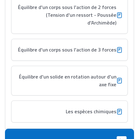
Équilibre d'un corps sous l'action de 2 forces
(Tension d'un ressort - Poussée
Lycée Maroc
d’Archimède)
التعليم الثانوي التأهيلي
Équilibre d'un corps sous l'action de 3 forces
Collège au Maroc
التعليم الثانوي الإعدادي
Équilibre d'un solide en rotation autour d'un
Post-Bac
axe fixe
+ de 78 Sujets
Interviews/Vidéos
Les espèces chimiques
+ de 89 Interviews/Vidéos