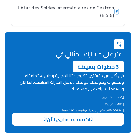
L'état des Soldes Intermédiaires de Gestron
(E.S.G)
اعثر على مسارك المثالي في
3 خطوات بسيطة
في أقل من دقيقتين، تقوم أداتنا المجانية بتحليل اهتماماتك
ومستواك وموقعك لتوصيك بأفضل الخيارات التعليمية. ابدأ الآن
واستعد للإشراف على مستقبلك!
لا حاجة للتسجيل
نتائجك فورية!
+5000 طالب مغربي وجدوا طريقهم بفضل 9rayti.
اكتشف مساري الآن!