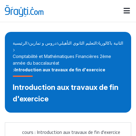
Catégories
Calendrier des concours
Annonces bourses
d'actualités
الثانية باكالوريا
التعليم الثانوي التأهيلي
دروس و تمارين
الرئيسية
Comptabilité et Mathématiques Financières 2ème
année du baccalauréat
Introduction aux travaux de fin d'exercice
Introduction aux travaux de fin
d'exercice
cours : Introduction aux travaux de fin d'exercice