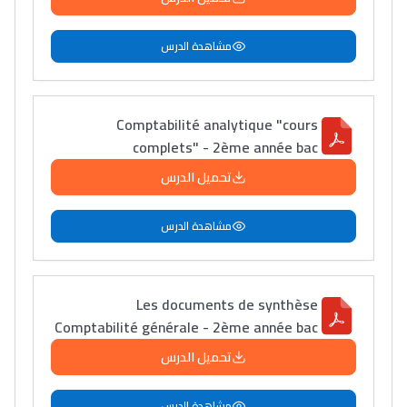
إلياس أريدال، إطار
فمنظّمة دولية
مشاهدة الدرس
مهنة التّرجمة، العمل
التّطوّعي، التّشبيك و
أشياء أخرى مع مامودو
Comptabilité analytique "cours
سامورا
complets" - 2ème année bac
بطلة المغرب فالقفز
تحميل الدرس
الطولي، ملاك البردع
كتحكي على تجربتها
مشاهدة الدرس
فالرّياضة و الدّراسة
Les documents de synthèse
Comptabilité générale - 2ème année bac
تحميل الدرس
مشاهدة الدرس