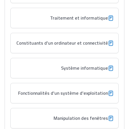
ما يزيد عن 149 مهنة
Traitement et informatique
دليل التوجيه
التوجيه بالثانوي و الإعدادي
Constituants d'un ordinateur et connectivité
Système informatique
Fonctionnalités d'un système d'exploitation
Ki Derti Liha
Manipulation des fenêtres
باش تقدر تساعد الناس
يلقاو التوازن من الدّاخل