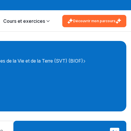
Cours et exercices
Découvrir mon parcours
es de la Vie et de la Terre (SVT) (BIOF)
re