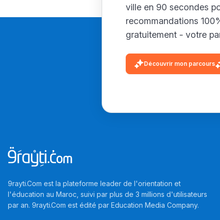
ville en 90 secondes p
recommandations 100% 
gratuitement - votre par
Découvrir mon parcours
9rayti.Com est la plateforme leader de l'orientation et
l'éducation au Maroc, suivi par plus de 3 millions d'utilisateurs
par an. 9rayti.Com est édité par
Education Media Company
.