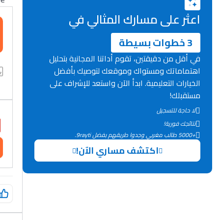
اعثر على مسارك المثالي في
3 خطوات بسيطة
في أقل من دقيقتين، تقوم أداتنا المجانية بتحليل
اهتماماتك ومستواك وموقعك لتوصيك بأفضل
الخيارات التعليمية. ابدأ الآن واستعد للإشراف على
مستقبلك!
لا حاجة للتسجيل
نتائجك فورية!
+5000 طالب مغربي وجدوا طريقهم بفضل 9rayti.
اكتشف مساري الآن!