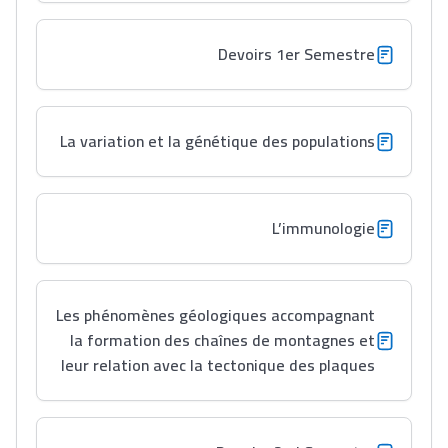
Devoirs 1er Semestre
La variation et la génétique des populations
Lycée Maroc
التعليم الثانوي التأهيلي
L’immunologie
Collège au Maroc
التعليم الثانوي الإعدادي
Les phénomènes géologiques accompagnant
la formation des chaînes de montagnes et
Post-Bac
leur relation avec la tectonique des plaques
+ de 78 Sujets
Interviews/Vidéos