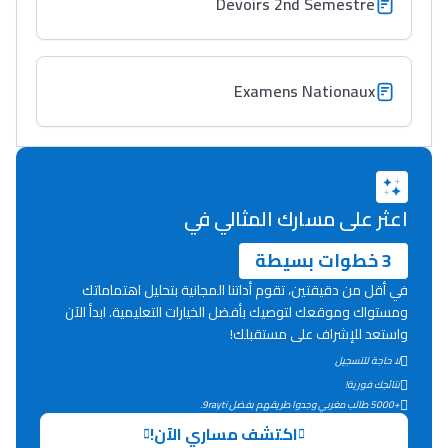
Devoirs 2nd Semestre
+ de 89 Interviews/Vidéos
Examens Nationaux
دليل المهن
ما يزيد عن 149 مهنة
دليل التوجيه
اعثر على مسارك المثالي في
التوجيه بالثانوي و الإعدادي
3 خطوات بسيطة
في أقل من دقيقتين، تقوم أداتنا المجانية بتحليل اهتماماتك
ومستواك وموقعك لتوصيك بأفضل الخيارات التعليمية. ابدأ الآن
واستعد للإشراف على مستقبلك!
لا حاجة للتسجيل
نتائجك فورية!
+5000 طالب مغربي وجدوا طريقهم بفضل 9rayti.
اكتشف مساري الآن!