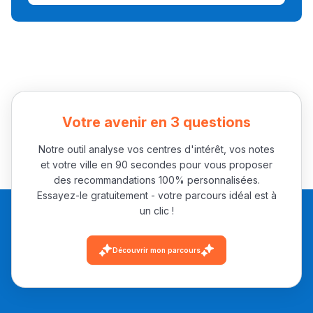
Ki Derti Liha
باش تقدر تساعد الناس
يلقاو التوازن من الدّاخل
ومن الخارج، بشرى
أمسكين بنات مسارها
Votre avenir en 3 questions
خطوة بخطوة - مترجم
القراية و الخدمة فمجال
Notre outil analyse vos centres d'intérêt, vos notes
تقويم البصر مع المختصّة
et votre ville en 90 secondes pour vous proposer
مريم الزواكي
des recommandations 100% personnalisées.
Essayez-le gratuitement - votre parcours idéal est à
un clic !
مسار عبد العزيز فتيشي،
المبدع فمجال الديكور و
Découvrir mon parcours
النحت اللي كيحلم يحيي
أكادير أوفلا
سقطت فالباك و سنة