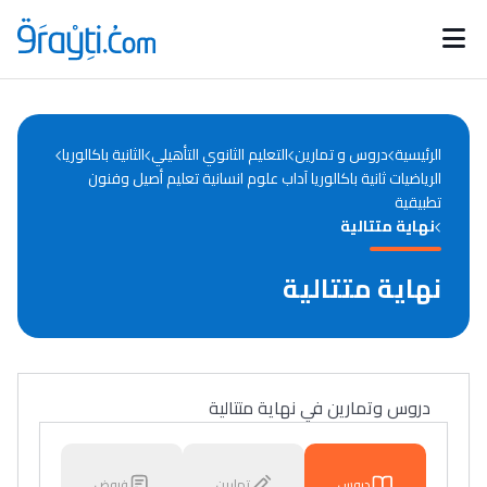
Catégories
Calendrier des concours
Annonces bourses
d'actualités
الرئيسية
دروس و تمارين
التعليم الثانوي التأهيلي
الثانية باكالوريا
الرياضيات ثانية باكالوريا آداب علوم انسانية تعليم أصيل وفنون
تطبيقية
نهاية متتالية
نهاية متتالية
دروس وتمارين في نهاية متتالية
دروس
تمارين
فروض