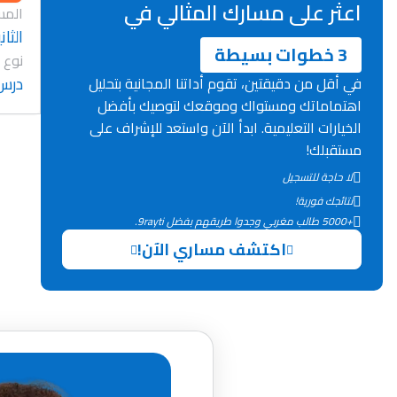
اعثر على مسارك المثالي في
المس
الثان
3 خطوات بسيطة
نوع 
درس
في أقل من دقيقتين، تقوم أداتنا المجانية بتحليل
اهتماماتك ومستواك وموقعك لتوصيك بأفضل
الخيارات التعليمية. ابدأ الآن واستعد للإشراف على
مستقبلك!
لا حاجة للتسجيل
نتائجك فورية!
+5000 طالب مغربي وجدوا طريقهم بفضل 9rayti.
اكتشف مساري الآن!