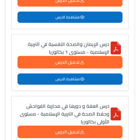
تحميل الدرس
أمسكين بنات مسارها
خطوة بخطوة - مترجم
القراية و الخدمة فمجال
مشاهدة الدرس
تقويم البصر مع المختصّة
مريم الزواكي
درس الإيمان والصحة النفسية في التربية
مسار عبد العزيز فتيشي،
الإسلامية - مستوى 1 بكالوريا
المبدع فمجال الديكور و
تحميل الدرس
النحت اللي كيحلم يحيي
أكادير أوفلا
مشاهدة الدرس
سقطت فالباك و سنة
2011 بدّلاتني بزّاف، مسار
إلياس أريدال، إطار
درس العفة و دورها في محاربة الفواحش
فمنظّمة دولية
وحفظ الصحة في التربية الإسلامية - مستوى
مهنة التّرجمة، العمل
الأولى بكالوريا
التّطوّعي، التّشبيك و
تحميل الدرس
أشياء أخرى مع مامودو