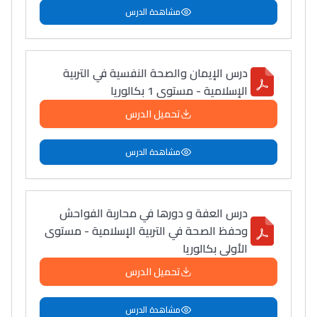
أمسكين بنات مسارها
مشاهدة الدرس
خطوة بخطوة - مترجم
القراية و الخدمة فمجال
تقويم البصر مع المختصّة
مريم الزواكي
درس الإيمان والصحة النفسية في التربية
الإسلامية - مستوى 1 بكالوريا
مسار عبد العزيز فتيشي،
تحميل الدرس
المبدع فمجال الديكور و
النحت اللي كيحلم يحيي
مشاهدة الدرس
أكادير أوفلا
سقطت فالباك و سنة
2011 بدّلاتني بزّاف، مسار
درس العفة و دورها في محاربة الفواحش
إلياس أريدال، إطار
وحفظ الصحة في التربية الإسلامية - مستوى
فمنظّمة دولية
الأولى بكالوريا
مهنة التّرجمة، العمل
تحميل الدرس
التّطوّعي، التّشبيك و
أشياء أخرى مع مامودو
مشاهدة الدرس