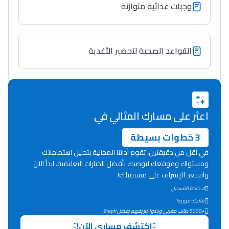
وجبات غدائية متوازنة
Collège au Maroc
التعليم الثانوي الإعدادي
القواعد الصحية لتحضير الأغدية
Post-Bac
+ de 78 Sujets
اعثر على مسارك المثالي في
Interviews/Vidéos
+ de 89 Interviews/Vidéos
3 خطوات بسيطة
في أقل من دقيقتين، تقوم أداتنا المجانية بتحليل اهتماماتك
ومستواك وموقعك لتوصيك بأفضل الخيارات التعليمية. ابدأ الآن
دليل المهن
واستعد للإشراف على مستقبلك!
ما يزيد عن 149 مهنة
لا حاجة للتسجيل
نتائجك فورية!
+5000 طالب مغربي وجدوا طريقهم بفضل 9rayti.
دليل التوجيه
اكتشف مساري الآن!