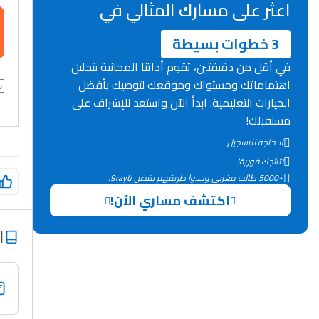
اعثر على مسارك المثالي في
3 خطوات بسيطة
في أقل من دقيقتين، تقوم أداتنا المجانية بتحليل
اهتماماتك ومستواك وموقعك لتوصيك بأفضل
الخيارات التعليمية. ابدأ الآن واستعد للإشراف على
مستقبلك!
لا حاجة للتسجيل
نتائجك فورية!
+5000 طالب مغربي وجدوا طريقهم بفضل 9rayti.
اكتشف مساري الآن!
ا