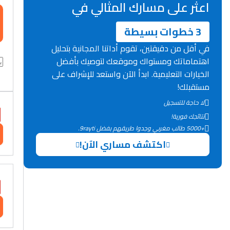
اعثر على مسارك المثالي في
3 خطوات بسيطة
في أقل من دقيقتين، تقوم أداتنا المجانية بتحليل
اهتماماتك ومستواك وموقعك لتوصيك بأفضل
الخيارات التعليمية. ابدأ الآن واستعد للإشراف على
مستقبلك!
لا حاجة للتسجيل
نتائجك فورية!
+5000 طالب مغربي وجدوا طريقهم بفضل 9rayti.
اكتشف مساري الآن!