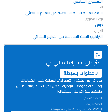
المستوى السادس
المقرر
اللغة العربية للسنة السادسة من التعليم الابتدائي
نوع المحتوى
درس
الدرس
التراكيب السنة السادسة من التعليم الابتدائي
اعثر على مسارك المثالي في
3 خطوات بسيطة
في أقل من دقيقتين، تقوم أداتنا المجانية بتحليل اهتماماتك
ومستواك وموقعك لتوصيك بأفضل الخيارات التعليمية. ابدأ الآن
واستعد للإشراف على مستقبلك!
لا حاجة للتسجيل
Lycée Maroc
نتائجك فورية!
التعليم الثانوي التأهيلي
+5000 طالب مغربي وجدوا طريقهم بفضل 9rayti.