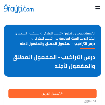
Catégories
Calendrier des concours
Annonces bourses
d'actualités
الرئيسية
دروس و تمارين
التعليم الإبتدائي
المستوى السادس
اللغة العربية للسنة السادسة من التعليم الابتدائي
درس التراكيب - المفعول المطلق والمفعول لأجله
درس التراكيب - المفعول المطلق
والمفعول لأجله
تحميل الدرس
المستوى