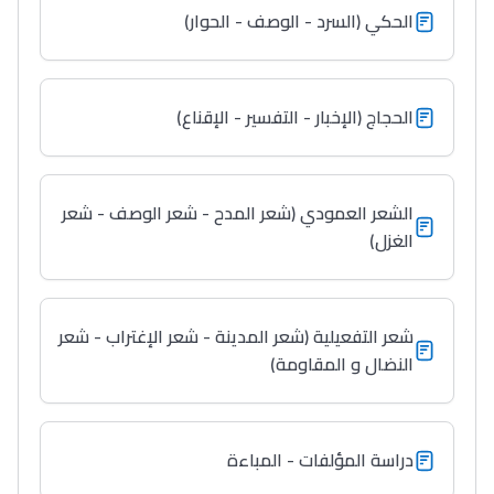
الحكي (السرد - الوصف - الحوار)
الحجاج (الإخبار - التفسير - الإقناع)
الشعر العمودي (شعر المدح - شعر الوصف - شعر
الغزل)
شعر التفعيلية (شعر المدينة - شعر الإغتراب - شعر
النضال و المقاومة)
Lycée Maroc
التعليم الثانوي التأهيلي
دراسة المؤلفات - المباءة
Collège au Maroc