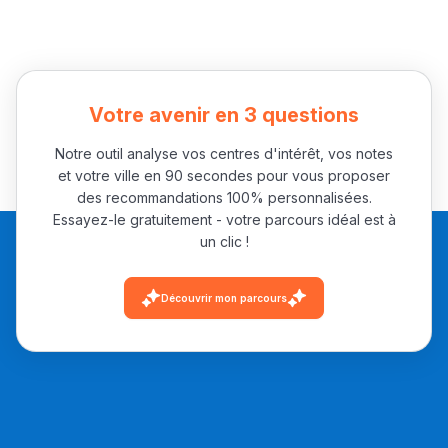
مريم الزواكي
مسار عبد العزيز فتيشي،
المبدع فمجال الديكور و
النحت اللي كيحلم يحيي
Votre avenir en 3 questions
أكادير أوفلا
Notre outil analyse vos centres d'intérêt, vos notes
سقطت فالباك و سنة
et votre ville en 90 secondes pour vous proposer
2011 بدّلاتني بزّاف، مسار
des recommandations 100% personnalisées.
Essayez-le gratuitement - votre parcours idéal est à
إلياس أريدال، إطار
un clic !
فمنظّمة دولية
مهنة التّرجمة، العمل
Découvrir mon parcours
التّطوّعي، التّشبيك و
أشياء أخرى مع مامودو
سامورا
بطلة المغرب فالقفز
الطولي، ملاك البردع