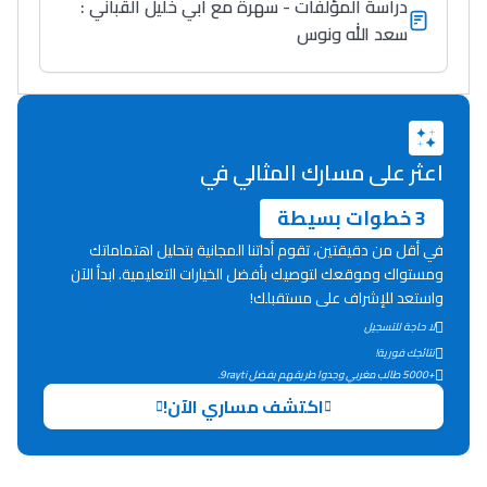
دراسة المؤلفات - سهرة مع أبي خليل القباني :
سعد الله ونوس
اعثر على مسارك المثالي في
3 خطوات بسيطة
Ki Derti Liha
في أقل من دقيقتين، تقوم أداتنا المجانية بتحليل اهتماماتك
ومستواك وموقعك لتوصيك بأفضل الخيارات التعليمية. ابدأ الآن
واستعد للإشراف على مستقبلك!
باش تقدر تساعد الناس
لا حاجة للتسجيل
يلقاو التوازن من الدّاخل
نتائجك فورية!
ومن الخارج، بشرى
+5000 طالب مغربي وجدوا طريقهم بفضل 9rayti.
أمسكين بنات مسارها
اكتشف مساري الآن!
خطوة بخطوة - مترجم
القراية و الخدمة فمجال
تقويم البصر مع المختصّة