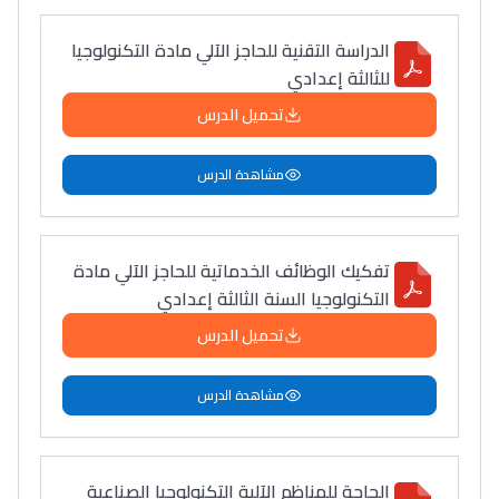
المبدع فمجال الديكور و
النحت اللي كيحلم يحيي
الدراسة التقنية للحاجز الآلي مادة التكنولوجيا
أكادير أوفلا
للثالثة إعدادي
سقطت فالباك و سنة
تحميل الدرس
2011 بدّلاتني بزّاف، مسار
إلياس أريدال، إطار
مشاهدة الدرس
فمنظّمة دولية
مهنة التّرجمة، العمل
التّطوّعي، التّشبيك و
تفكيك الوظائف الخدماتية للحاجز الآلي مادة
أشياء أخرى مع مامودو
التكنولوجيا السنة الثالثة إعدادي
سامورا
تحميل الدرس
بطلة المغرب فالقفز
الطولي، ملاك البردع
مشاهدة الدرس
كتحكي على تجربتها
فالرّياضة و الدّراسة
الحاجة للمناظم الآلية التكنولوجيا الصناعية