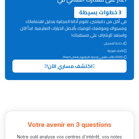
3 خطوات بسيطة
في أقل من دقيقتين، تقوم أداتنا المجانية بتحليل اهتماماتك
ومستواك وموقعك لتوصيك بأفضل الخيارات التعليمية. ابدأ الآن
واستعد للإشراف على مستقبلك!
لا حاجة للتسجيل
نتائجك فورية!
+5000 طالب مغربي وجدوا طريقهم بفضل 9rayti.
اكتشف مساري الآن!
Votre avenir en 3 questions
Notre outil analyse vos centres d'intérêt, vos notes