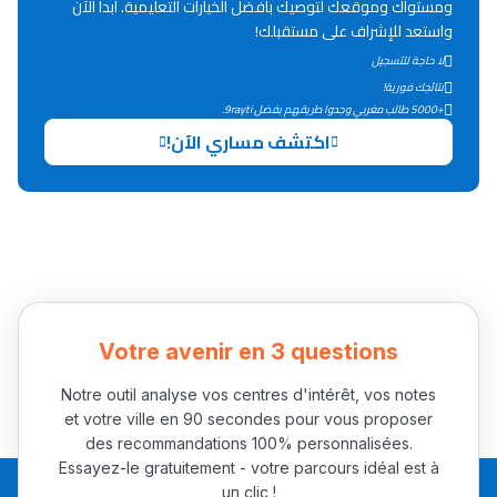
ومستواك وموقعك لتوصيك بأفضل الخيارات التعليمية. ابدأ الآن
واستعد للإشراف على مستقبلك!
دليل التوجيه
لا حاجة للتسجيل
التوجيه بالثانوي و الإعدادي
نتائجك فورية!
+5000 طالب مغربي وجدوا طريقهم بفضل 9rayti.
اكتشف مساري الآن!
Ki Derti Liha
Votre avenir en 3 questions
Notre outil analyse vos centres d'intérêt, vos notes
باش تقدر تساعد الناس
et votre ville en 90 secondes pour vous proposer
يلقاو التوازن من الدّاخل
des recommandations 100% personnalisées.
Essayez-le gratuitement - votre parcours idéal est à
ومن الخارج، بشرى
un clic !