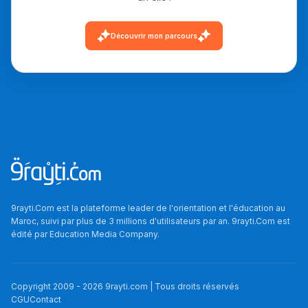
أمسكين بنات مسارها
خطوة بخطوة - مترجم
القراية و الخدمة فمجال
Découvrir mon parcours
تقويم البصر مع المختصّة
مريم الزواكي
مسار عبد العزيز فتيشي،
المبدع فمجال الديكور و
النحت اللي كيحلم يحيي
أكادير أوفلا
سقطت فالباك و سنة
2011 بدّلاتني بزّاف، مسار
9rayti.Com est la plateforme leader de l'orientation et l'éducation au
Maroc, suivi par plus de 3 millions d'utilisateurs par an. 9rayti.Com est
إلياس أريدال، إطار
édité par
Education Media Company
.
فمنظّمة دولية
مهنة التّرجمة، العمل
التّطوّعي، التّشبيك و
Copyright 2009 -
2026
9rayti.com | Tous droits réservés
CGU
Contact
أشياء أخرى مع مامودو