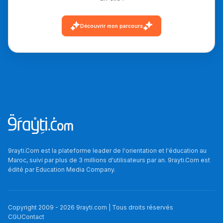
أمسكين بنات مسارها
خطوة بخطوة - مترجم
القراية و الخدمة فمجال
Découvrir mon parcours
تقويم البصر مع المختصّة
مريم الزواكي
مسار عبد العزيز فتيشي،
المبدع فمجال الديكور و
النحت اللي كيحلم يحيي
أكادير أوفلا
سقطت فالباك و سنة
2011 بدّلاتني بزّاف، مسار
9rayti.Com est la plateforme leader de l'orientation et l'éducation au
Maroc, suivi par plus de 3 millions d'utilisateurs par an. 9rayti.Com est
إلياس أريدال، إطار
édité par
Education Media Company
.
فمنظّمة دولية
مهنة التّرجمة، العمل
التّطوّعي، التّشبيك و
Copyright 2009 -
2026
9rayti.com | Tous droits réservés
CGU
Contact
أشياء أخرى مع مامودو