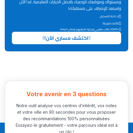
ومستواك وموقعك لتوصيك بأفضل الخيارات التعليمية. ابدأ الآن
واستعد للإشراف على مستقبلك!
دليل التوجيه
لا حاجة للتسجيل
التوجيه بالثانوي و الإعدادي
نتائجك فورية!
+5000 طالب مغربي وجدوا طريقهم بفضل 9rayti.
اكتشف مساري الآن!
Ki Derti Liha
Votre avenir en 3 questions
Notre outil analyse vos centres d'intérêt, vos notes
باش تقدر تساعد الناس
et votre ville en 90 secondes pour vous proposer
يلقاو التوازن من الدّاخل
des recommandations 100% personnalisées.
Essayez-le gratuitement - votre parcours idéal est à
ومن الخارج، بشرى
un clic !