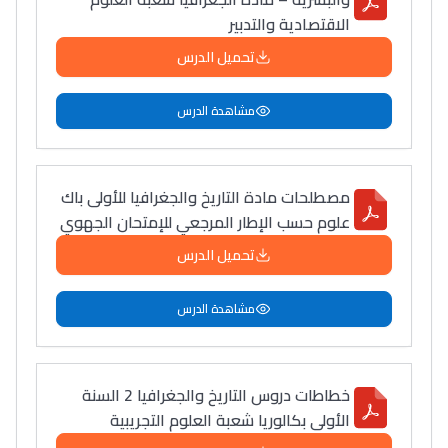
سامورا
الاقتصادية والتدبير
بطلة المغرب فالقفز
تحميل الدرس
الطولي، ملاك البردع
كتحكي على تجربتها
مشاهدة الدرس
فالرّياضة و الدّراسة
مصطلحات مادة التاريخ والجغرافيا للأولى باك
علوم حسب الإطار المرجعي للإمتحان الجهوي
تحميل الدرس
مشاهدة الدرس
خطاطات دروس التاريخ والجغرافيا 2 السنة
الأولى بكالوريا شعبة العلوم التجريبية