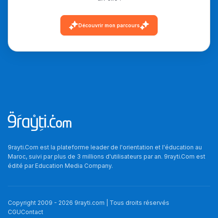
دليل التوجيه
Découvrir mon parcours
التوجيه بالثانوي و الإعدادي
9rayti.Com est la plateforme leader de l'orientation et l'éducation au
Ki Derti Liha
Maroc, suivi par plus de 3 millions d'utilisateurs par an. 9rayti.Com est
édité par
Education Media Company
.
باش تقدر تساعد الناس
يلقاو التوازن من الدّاخل
Copyright 2009 -
2026
9rayti.com | Tous droits réservés
ومن الخارج، بشرى
CGU
Contact