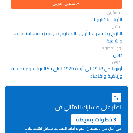
تحميل الدرس
المستوى
الأولى باكالوريا
المقرر
التاريخ و الجغرافيا أولى باك علوم تجريبية رياضية اقتصادية
و شرعية
نوع المحتوى
درس
الدرس
أوروبا من 1918 الى أزمة 1929 اولى باكالوريا علوم تجريبية
ورياضية واقتصاد
اعثر على مسارك المثالي في
3 خطوات بسيطة
في أقل من دقيقتين، تقوم أداتنا المجانية بتحليل اهتماماتك