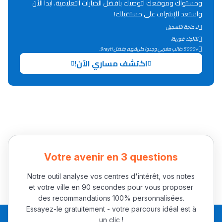
ومستواك وموقعك لتوصيك بأفضل الخيارات التعليمية. ابدأ الآن
Lycée Maroc
واستعد للإشراف على مستقبلك!
التعليم الثانوي التأهيلي
لا حاجة للتسجيل
نتائجك فورية!
+5000 طالب مغربي وجدوا طريقهم بفضل 9rayti.
Collège au Maroc
اكتشف مساري الآن!
التعليم الثانوي الإعدادي
Post-Bac
+ de 78 Sujets
Interviews/Vidéos
Votre avenir en 3 questions
+ de 89 Interviews/Vidéos
Notre outil analyse vos centres d'intérêt, vos notes
et votre ville en 90 secondes pour vous proposer
دليل المهن
des recommandations 100% personnalisées.
Essayez-le gratuitement - votre parcours idéal est à
ما يزيد عن 149 مهنة
un clic !