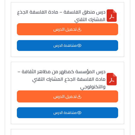
فمنظّمة دولية
درس منطق الفلسفة – مادة الفلسفة الجذع
مهنة التّرجمة، العمل
المشترك التقني
التّطوّعي، التّشبيك و
أشياء أخرى مع مامودو
تحميل الدرس
سامورا
مشاهدة الدرس
بطلة المغرب فالقفز
الطولي، ملاك البردع
كتحكي على تجربتها
درس المؤسسة كمظهر من مظاهر الثقافة –
فالرّياضة و الدّراسة
مادة الفلسفة الجذع المشترك التقني
والتكنولوجي
تحميل الدرس
مشاهدة الدرس