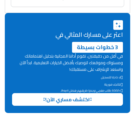
اعثر على مسارك المثالي في
3 خطوات بسيطة
في أقل من دقيقتين، تقوم أداتنا المجانية بتحليل اهتماماتك
ومستواك وموقعك لتوصيك بأفضل الخيارات التعليمية. ابدأ الآن
واستعد للإشراف على مستقبلك!
لا حاجة للتسجيل
نتائجك فورية!
+5000 طالب مغربي وجدوا طريقهم بفضل 9rayti.
اكتشف مساري الآن!