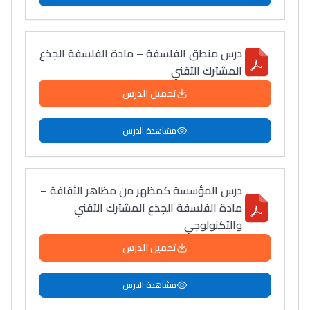
إلياس أريدال، إطار
فمنظّمة دولية
مهنة التّرجمة، العمل
درس منطق الفلسفة – مادة الفلسفة الجذع
التّطوّعي، التّشبيك و
المشترك التقني
أشياء أخرى مع مامودو
تحميل الدرس
سامورا
بطلة المغرب فالقفز
مشاهدة الدرس
الطولي، ملاك البردع
كتحكي على تجربتها
فالرّياضة و الدّراسة
درس المؤسسة كمظهر من مظاهر الثقافة –
مادة الفلسفة الجذع المشترك التقني
والتكنولوجي
تحميل الدرس
مشاهدة الدرس