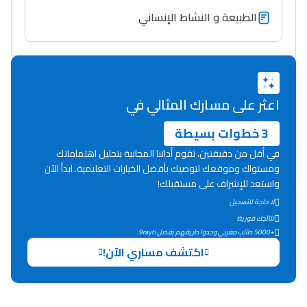
الطبيعة و النشاط الإنساني
اعثر على مسارك المثالي في
3 خطوات بسيطة
في أقل من دقيقتين، تقوم أداتنا المجانية بتحليل اهتماماتك
ومستواك وموقعك لتوصيك بأفضل الخيارات التعليمية. ابدأ الآن
واستعد للإشراف على مستقبلك!
لا حاجة للتسجيل
نتائجك فورية!
+5000 طالب مغربي وجدوا طريقهم بفضل 9rayti.
اكتشف مساري الآن!