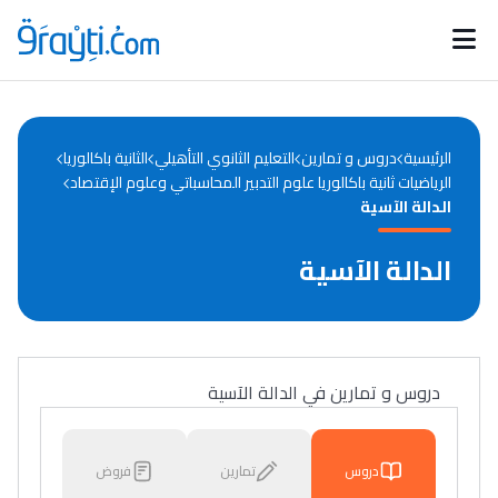
Catégories
Calendrier des concours
Annonces bourses
d'actualités
الرئيسية
دروس و تمارين
التعليم الثانوي التأهيلي
الثانية باكالوريا
الرياضيات ثانية باكالوريا علوم التدبير المحاسباتي وعلوم الإقتصاد
الدالة الآسية
الدالة الآسية
دروس و تمارين في الدالة الآسية
دروس
تمارين
فروض