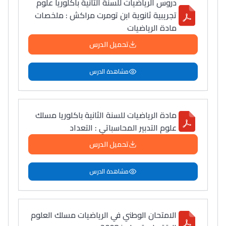
دروس الرياضيات للسنة الثانية باكلوريا علوم
تجريبية ثانوية ابن تومرت مراكش : ملخصات
مادة الرياضيات
تحميل الدرس
Ki Derti Liha
مشاهدة الدرس
باش تقدر تساعد الناس
يلقاو التوازن من الدّاخل
مادة الرياضيات للسنة الثانية باكلوريا مسلك
ومن الخارج، بشرى
علوم التدبير المحاسباتي : التعداد
أمسكين بنات مسارها
تحميل الدرس
خطوة بخطوة - مترجم
القراية و الخدمة فمجال
تقويم البصر مع المختصّة
مشاهدة الدرس
مريم الزواكي
مسار عبد العزيز فتيشي،
الامتحان الوطني في الرياضيات مسلك العلوم
المبدع فمجال الديكور و